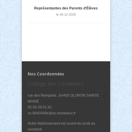
Représentantes des Parents d'Élèves
le 16-12-2025
Nos Coordonnées
Collège des Cordeliers
rue des Remparts , 64400 OLORON SAINTE
MARIE
05.59.39.01.91
ce.0640048e@ac-bordeaux.fr
Notre établissement est ouvert du lundi au
vendredi