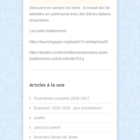
Découvre en suivant ces liens : le travail des 5e
latinistes en partenariat avec des élèves italiens
et tunisiens.
Les plats traditionnels
https://learningapps.org/watch?v=prtokphaa26
https://padlet.com/licchettamarialuisa/les-plats-
traditionnels-avfv2o18im9s761q
Articles à la une
Fournitures scolaires 2026-2027
Erasmus+ 2025 2026 : que d'aventures !
padlet
parcours avenir
lIvret des élèves de 3ème