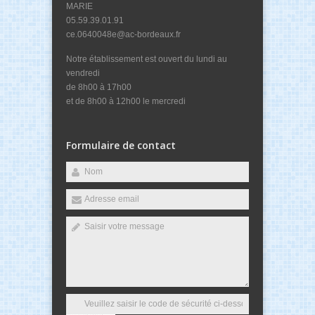
MARIE
05.59.39.01.91
ce.0640048e@ac-bordeaux.fr
Notre établissement est ouvert du lundi au
vendredi
de 8h00 à 17h00
et de 8h00 à 12h00 le mercredi
Formulaire de contact