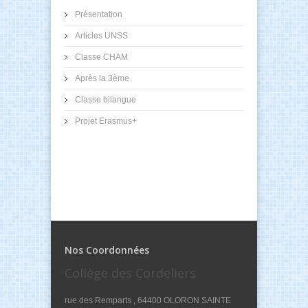
Présentation
Articles UNSS
Classe CHAM
Après la 3ème
Classe bilangue
Projet Erasmus+
Nos Coordonnées
Collège des Cordeliers
rue des Remparts , 64400 OLORON SAINTE