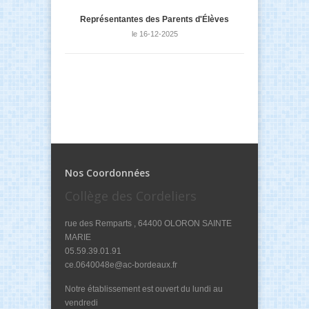
Représentantes des Parents d'Élèves
le 16-12-2025
Nos Coordonnées
Collège des Cordeliers
rue des Remparts , 64400 OLORON SAINTE
MARIE
05.59.39.01.91
ce.0640048e@ac-bordeaux.fr
Notre établissement est ouvert du lundi au
vendredi