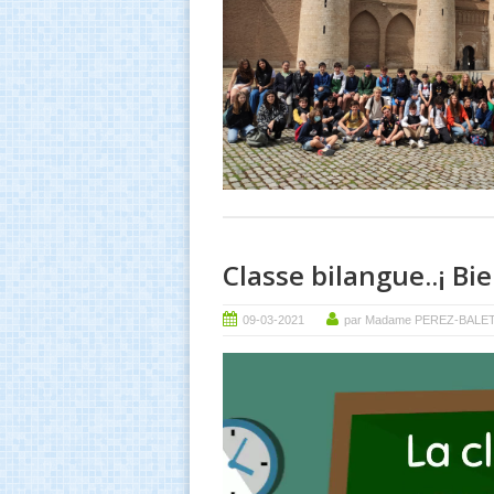
Classe bilangue..¡ Bi
09-03-2021
par Madame PEREZ-BALE