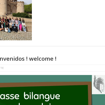
envenidos ! welcome !
TTE