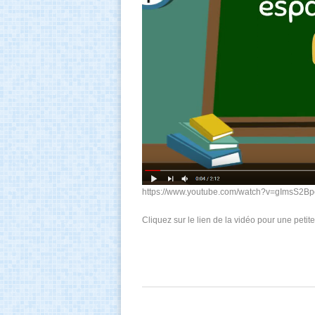
https://www.youtube.com/watch?v=gImsS2B
Cliquez sur le lien de la vidéo pour une petit