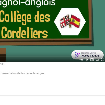
pok8
e présentation de la classe bilangue.