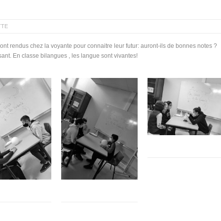
TTE
t rendus chez la voyante pour connaitre leur futur: auront-ils de bonnes notes ?
usant. En classe bilangues , les langue sont vivantes!