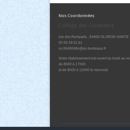
Nos Coordonnées
Collège des Cordeliers
rue des Remparts , 64400 OLORON SAINTE
05.59.39.01.91
ce.0640048e@ac-bordeaux.fr
Notre établissement est ouvert du lundi au v
de 8h00 à 17h00
et de 8h00 à 12h00 le mercredi