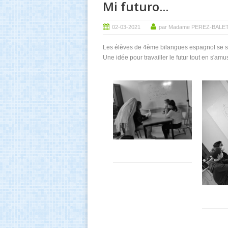
Mi futuro...
02-03-2021
par Madame PEREZ-BALE
Les élèves de 4ème bilangues espagnol se son
Une idée pour travailler le futur tout en s'am