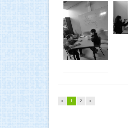
«
1
2
»