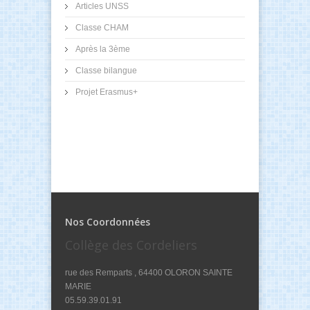
Articles UNSS
Classe CHAM
Après la 3ème
Classe bilangue
Projet Erasmus+
Nos Coordonnées
Collège des Cordeliers
rue des Remparts , 64400 OLORON SAINTE
MARIE
05.59.39.01.91