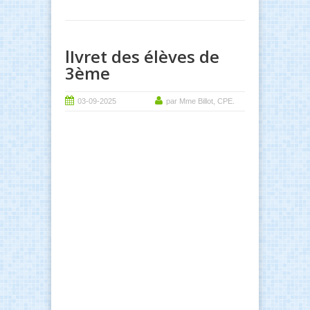
lIvret des élèves de
3ème
03-09-2025
par Mme Billot, CPE.