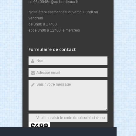
ce.0640048e@ac-bordeaux.fr
Notre établissement est ouvert du lundi au
vendredi
de 8h00 à 17h00
et de 8h00 à 12h00 le mercredi
Formulaire de contact